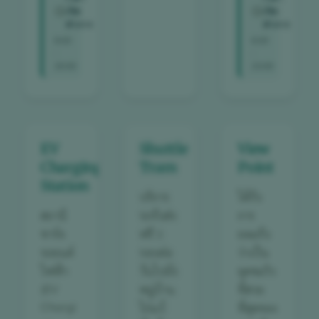
เปิด
เปิด
ทำการ
ทำการ
8:00
6:00
-
-
20:00
23:00
EV
Shuttle
View
Charging
Tram
Point
Station
บริการ
ได้รับ
สถานี
รถรับส่ง
การ
ชาร์จ
ฟรี
3
ยอมรับ
รถยนต์
รอบต่อ
ว่าเป็น
ไฟฟ้า
วันไปยัง
จุดชมวิว
(
EV
หมู่บ้าน
ที่สวย
Chargi
ไก่แบ้
ที่สุดของ