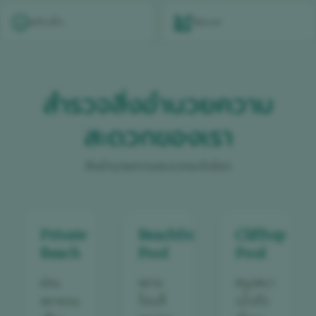
คลับเด็ก
ฟิตเนส
สำรวจสิ่งอำนวยความ
สะดวกของเรา
สิ่งอำนวยความสะดวกระดับโลก
Private
Beachfront
Clifftop
Beach
Pool
Pool
ผ่อน
คลาย
สนุกสนา
คลายบน
ร้อนที่
นไปกับ