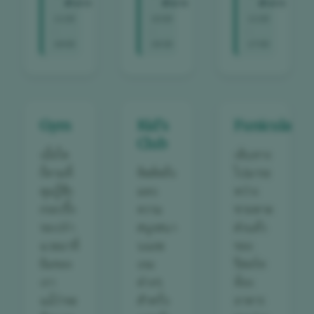
ทำการ
ทำการ
ทำการ
11:00
10:00
11:00
-
-
-
19:00
19:30
17:00
Gym
Kid
'
s
Funicular
Club
เมื่อใด
เดินทาง
ก็ตามที่
คิดส์คลับ
ไปมาระ
คุณรู้สึก
มอบ
หว่าง
กระปรี้ก
ความ
ชายหาด
ระเปร่า
สนุกสนา
ส่วนตัว
แวะมาที่
นและ
ของ
ยิมของ
เกม
รีสอร์ท
เรา
ต่างๆ
ห้อง
แม้ว่าจะ
สำหรับ
อาหาร