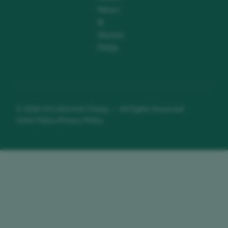
News
&
Stories
FAQs
© 2026 SYLVAN Koh Chang — All Rights Reserved
Hotel Policy
•
Privacy Policy