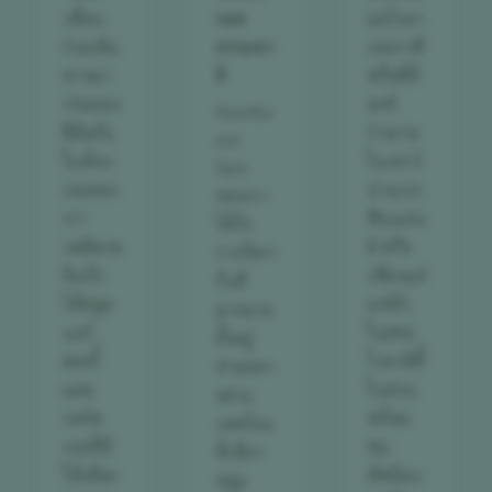
เพื่อน
กอด
มอโรมา
ร่วมเดิน
ธรรมชา
เธอราพี
ทางมา
ติ
หรือดีท็
ประลอง
อกซ์
Rainfor
ฝีมือกัน
ร่างกาย
est
ในห้อง
ในเซาว์
Spa
เกมของ
น่าแบบ
ของเรา
เรา
ฟินแลน
ได้รับ
เพลิดเพ
ด์
หรือ
รางวัลกา
ลินกับ
เพียงแค่
รันตี
โต๊ะพูล
แช่ตัว
มากมาย
แอร์
ในสระ
ตั้งอยู่
ฮอกกี้
ไวทาลิตี้
ท่ามกลา
และ
ในสวน
งสวน
บอร์ด
พร้อม
เขตร้อน
เกมที่มี
ชม
ที่เขียว
ให้เลือก
ทัศนียภ
ชอุ่ม