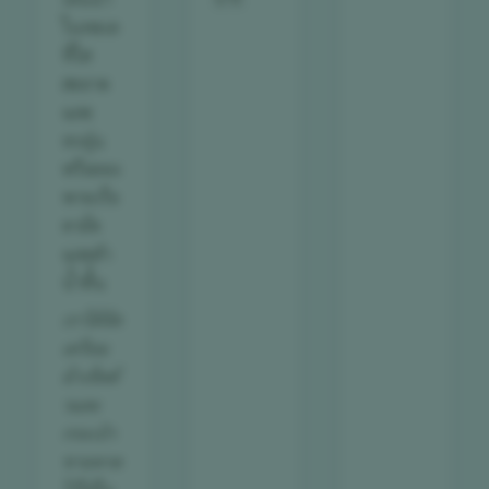
ในทะเล
ที่ใส
สะอาด
และ
อบอุ่น
หรือลอง
พายเรือ
คายัค
และดำ
น้ำตื้น
เราได้จัด
เตรียม
ผ้าเช็ดตั
วและ
กระเป๋า
ชายหาด