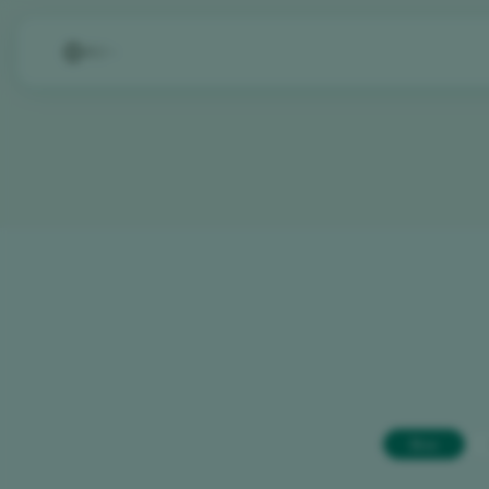
RU
Все